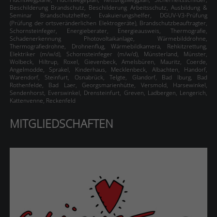
Beschilderung
Brandschutz
,
Beschilderung
Arbeitsschutz
,
Ausbildung &
Seminar Brandschutzhelfer
,
Evakuierungshelfer, DGUV-V3-Prüfung
(Prüfung der ortsveränderlichen Elektrogeräte)
,
Brandschutzbeauftragter
,
Schornsteinfeger
,
Energieberater
,
Energieausweis
,
Thermografie
,
Schadenerkennung
Photovoltaikanlage
,
Wärmebilddrohne
,
Thermografiedrohne
,
Drohnenflug
,
Wärmebildkamera
,
Rehkitzrettung
,
Elektriker (m/w/d), Schornsteinfeger (m/w/d)
,
Münsterland
,
Münster,
Wolbeck, Hiltrup, Roxel, Gievenbeck, Amelsbüren, Mauritz, Coerde,
Angelmodde, Sprakel, Kinderhaus, Mecklenbeck, Albachten, Handorf,
Warendorf, Steinfurt, Osnabrück, Telgte, Glandorf, Bad Iburg, Bad
Rothenfelde, Bad Laer, Georgsmarienhütte, Versmold, Harsewinkel,
Sendenhorst, Everswinkel, Drensteinfurt, Greven, Ladbergen, Lengerich,
Kattenvenne, Reckenfeld
MITGLIEDSCHAFTEN