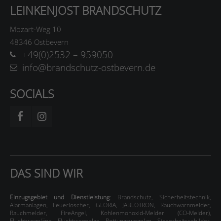
LEINKENJOST BRANDSCHUTZ
Mozart-Weg 10
48346 Ostbevern
+49(0)2532 – 959050
info@brandschutz-ostbevern.de
SOCIALS
DAS SIND WIR
Einzugsgebiet und Dienstleistung
:
Brandschutz
,
Sicherheitstechnik
,
Alarmanlagen
,
Feuerlöscher
,
GLORIA
,
JABLOTRON
,
Rauchwarnmelder
,
Rauchmelder
,
FireAngel
,
Kohlenmonoxid-Melder (CO-Melder)
,
Fluchtwegpläne
,
Fluchtwegeplan
,
Rettungswegplan
,
Sicherheitsschilder
,