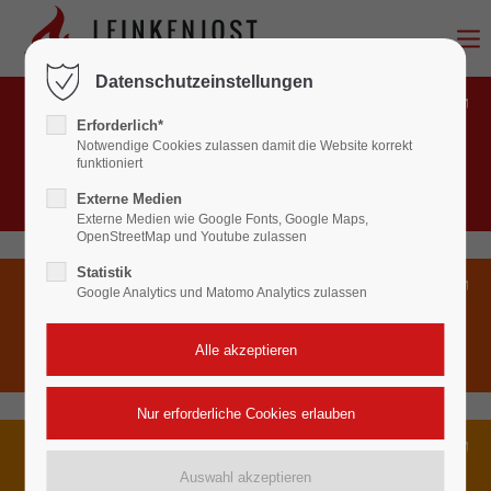
Login
Datenschutzeinstellungen
Benutzername
BRANDSCHUTZ
Erforderlich*
Feuerlöscher, Rauchwarnmelder, Gefahrenmeldeanlagen,
Notwendige Cookies zulassen damit die Website korrekt
Rauch-Wärme-Abzugsanlagen (NRA/RWA),
funktioniert
Wandhydranten, Brandschutztüren und Feststellanlagen
Externe Medien
Passwort
Externe Medien wie Google Fonts, Google Maps,
OpenStreetMap und Youtube zulassen
Statistik
Google Analytics und Matomo Analytics zulassen
SICHERHEITSTECHNIK
Anmelden
Einbruchmeldeanlagen, Gefahrenmeldeanlagen,
Videoüberwachung
Register
|
Lost your password?
Support
ENERGIEBERATUNG
Lorem ipsum dolor sit amet:
Energieausweise (Bedarf und Verbrauch) sowie