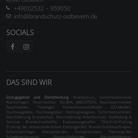
48346 Ostbevern
+49(0)2532 – 959050
info@brandschutz-ostbevern.de
SOCIALS
DAS SIND WIR
Einzugsgebiet und Dienstleistung
:
Brandschutz
,
Sicherheitstechnik
,
Alarmanlagen
,
Feuerlöscher
,
GLORIA
,
JABLOTRON
,
Rauchwarnmelder
,
Rauchmelder
,
FireAngel
,
Kohlenmonoxid-Melder (CO-Melder)
,
Fluchtwegpläne
,
Fluchtwegeplan
,
Rettungswegplan
,
Sicherheitsschilder
,
Beschilderung
Brandschutz
,
Beschilderung
Arbeitsschutz
,
Ausbildung &
Seminar Brandschutzhelfer
,
Evakuierungshelfer, DGUV-V3-Prüfung
(Prüfung der ortsveränderlichen Elektrogeräte)
,
Brandschutzbeauftragter
,
Schornsteinfeger
,
Energieberater
,
Energieausweis
,
Thermografie
,
Schadenerkennung
Photovoltaikanlage
,
Wärmebilddrohne
,