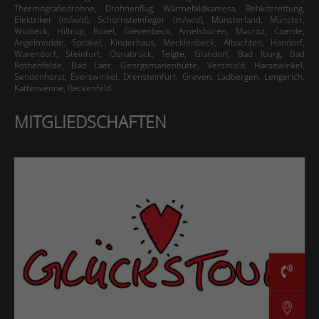
Thermografiedrohne
,
Drohnenflug
,
Wärmebildkamera
,
Rehkitzrettung
,
Elektriker (m/w/d), Schornsteinfeger (m/w/d)
,
Münsterland
,
Münster,
Wolbeck, Hiltrup, Roxel, Gievenbeck, Amelsbüren, Mauritz, Coerde,
Angelmodde, Sprakel, Kinderhaus, Mecklenbeck, Albachten, Handorf,
Warendorf, Steinfurt, Osnabrück, Telgte, Glandorf, Bad Iburg, Bad
Rothenfelde, Bad Laer, Georgsmarienhütte, Versmold, Harsewinkel,
Sendenhorst, Everswinkel, Drensteinfurt, Greven, Ladbergen, Lengerich,
Kattenvenne, Reckenfeld
MITGLIEDSCHAFTEN