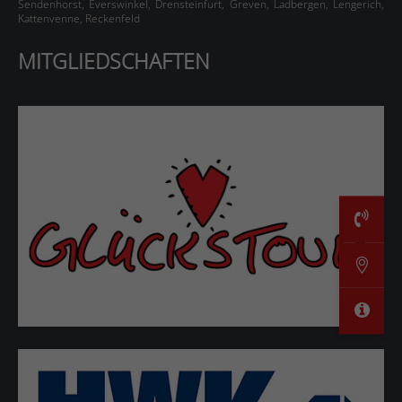
Sendenhorst, Everswinkel, Drensteinfurt, Greven, Ladbergen, Lengerich,
Kattenvenne, Reckenfeld
MITGLIEDSCHAFTEN