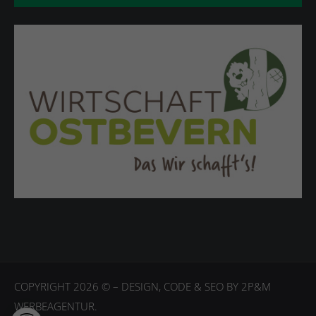
COPYRIGHT 2026 © – DESIGN, CODE & SEO BY
2P&M
WERBEAGENTUR.