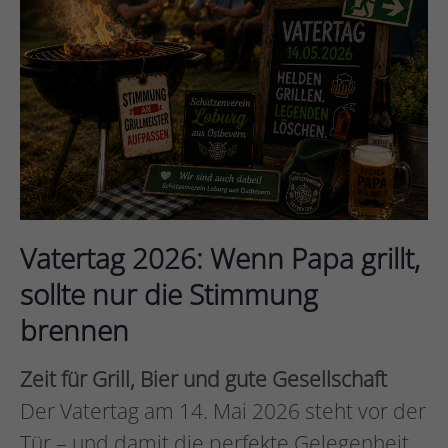
Drop us a line
info@yourdomain.com
About us
Lorem ipsum dolor sit amet,
consectetuer adipiscing elit.
Vatertag 2026: Wenn Papa grillt,
Aenean commodo ligula eget dolor.
sollte nur die Stimmung
Aenean massa. Cum sociis natoque
brennen
penatibus et magnis dis parturient
montes, nascetur ridiculus mus.
Zeit für Grill, Bier und gute Gesellschaft
Donec quam felis, ultricies nec.
Der Vatertag am 14. Mai 2026 steht vor der
Tür – und damit die perfekte Gelegenheit