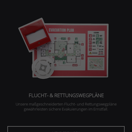
FLUCHT- & RETTUNGSWEGPLÄNE
Unsere maßgeschneiderten Flucht- und Rettungswegpläne
gewährleisten sichere Evakuierungen im Ernstfall.