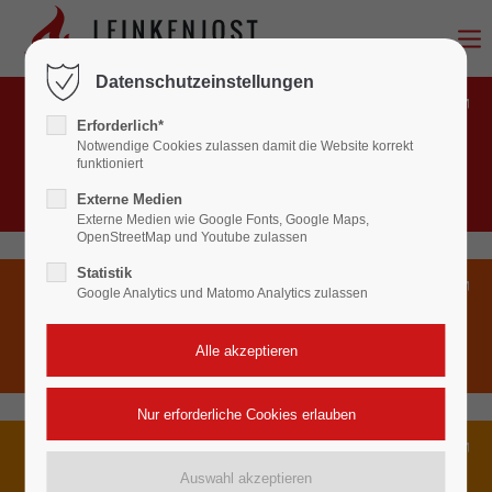
Login
Datenschutzeinstellungen
Benutzername
BRANDSCHUTZ
Erforderlich*
Feuerlöscher, Rauchwarnmelder, Gefahrenmeldeanlagen,
Notwendige Cookies zulassen damit die Website korrekt
Rauch-Wärme-Abzugsanlagen (NRA/RWA),
funktioniert
Wandhydranten, Brandschutztüren und Feststellanlagen
Externe Medien
Passwort
Externe Medien wie Google Fonts, Google Maps,
OpenStreetMap und Youtube zulassen
Statistik
Google Analytics und Matomo Analytics zulassen
SICHERHEITSTECHNIK
Anmelden
Einbruchmeldeanlagen, Gefahrenmeldeanlagen,
Videoüberwachung
Register
|
Lost your password?
Support
ENERGIEBERATUNG
Lorem ipsum dolor sit amet:
Energieausweise (Bedarf und Verbrauch) sowie