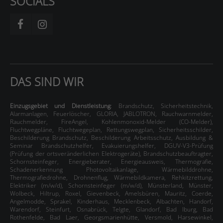
SOCIALS
DAS SIND WIR
Einzugsgebiet und Dienstleistung
:
Brandschutz
,
Sicherheitstechnik
,
Alarmanlagen
,
Feuerlöscher
,
GLORIA
,
JABLOTRON
,
Rauchwarnmelder
,
Rauchmelder
,
FireAngel
,
Kohlenmonoxid-Melder (CO-Melder)
,
Fluchtwegpläne
,
Fluchtwegeplan
,
Rettungswegplan
,
Sicherheitsschilder
,
Beschilderung
Brandschutz
,
Beschilderung
Arbeitsschutz
,
Ausbildung &
Seminar Brandschutzhelfer
,
Evakuierungshelfer, DGUV-V3-Prüfung
(Prüfung der ortsveränderlichen Elektrogeräte)
,
Brandschutzbeauftragter
,
Schornsteinfeger
,
Energieberater
,
Energieausweis
,
Thermografie
,
Schadenerkennung
Photovoltaikanlage
,
Wärmebilddrohne
,
Thermografiedrohne
,
Drohnenflug
,
Wärmebildkamera
,
Rehkitzrettung
,
Elektriker (m/w/d), Schornsteinfeger (m/w/d)
,
Münsterland
,
Münster,
Wolbeck, Hiltrup, Roxel, Gievenbeck, Amelsbüren, Mauritz, Coerde,
Angelmodde, Sprakel, Kinderhaus, Mecklenbeck, Albachten, Handorf,
Warendorf, Steinfurt, Osnabrück, Telgte, Glandorf, Bad Iburg, Bad
Rothenfelde, Bad Laer, Georgsmarienhütte, Versmold, Harsewinkel,